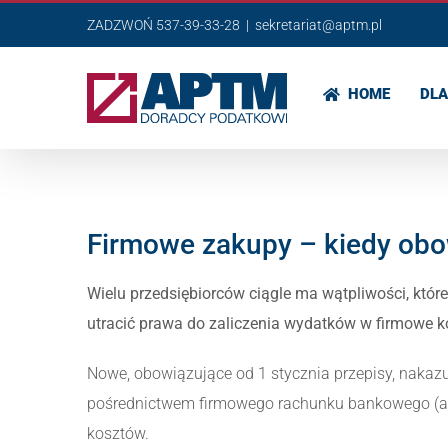
Przejdź
ZADZWOŃ 537-39-33-28
|
sekretariat@aptm.pl
do
zawartości
HOME
DLA
Firmowe zakupy – kiedy obowi
Wielu przedsiębiorców ciągle ma wątpliwości, które
utracić prawa do zaliczenia wydatków w firmowe k
Nowe, obowiązujące od 1 stycznia przepisy, nakazu
pośrednictwem firmowego rachunku bankowego (a 
kosztów.