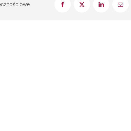
łecznościowe
Facebook
X
LinkedIn
Emai