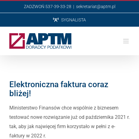
Przejdź
ZADZWOŃ 537-39-33-28
|
sekretariat@aptm.pl
do
SYGNALISTA
zawartości
Elektroniczna faktura coraz
bliżej!
Ministerstwo Finansów chce wspólnie z biznesem
testować nowe rozwiązanie już od października 2021 r.
tak, aby jak najwięcej firm korzystało w pełni z e-
faktury w 2022 r.