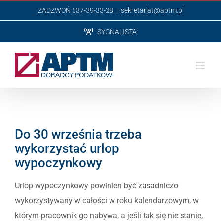
Przejdź
ZADZWOŃ 537-39-33-28
|
sekretariat@aptm.pl
do
SYGNALISTA
zawartości
Do 30 września trzeba
wykorzystać urlop
wypoczynkowy
Urlop wypoczynkowy powinien być zasadniczo
wykorzystywany w całości w roku kalendarzowym, w
którym pracownik go nabywa, a jeśli tak się nie stanie,