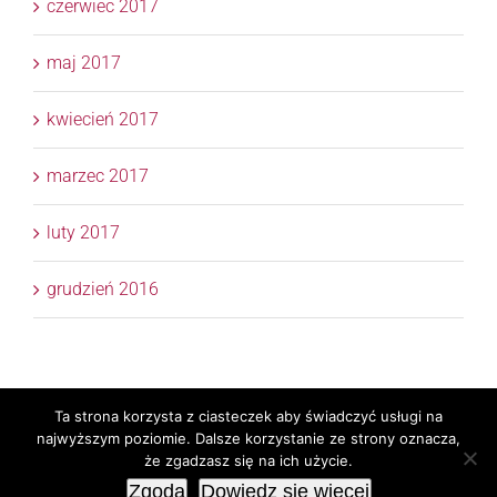
czerwiec 2017
maj 2017
kwiecień 2017
marzec 2017
luty 2017
grudzień 2016
Ta strona korzysta z ciasteczek aby świadczyć usługi na
Copyright 2017 © APTM Doradcy Podatkowi | All Rights
najwyższym poziomie. Dalsze korzystanie ze strony oznacza,
Reserved | Realizacja
TaxPR
Skylight
że zgadzasz się na ich użycie.
Zgoda
Dowiedz się więcej