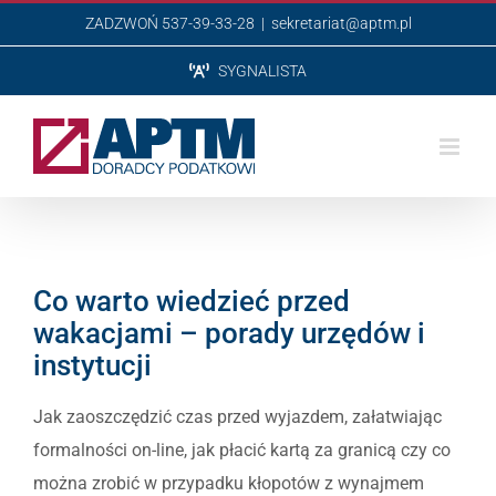
Przejdź
ZADZWOŃ 537-39-33-28
|
sekretariat@aptm.pl
do
SYGNALISTA
zawartości
Co warto wiedzieć przed
wakacjami – porady urzędów i
instytucji
Jak zaoszczędzić czas przed wyjazdem, załatwiając
formalności on-line, jak płacić kartą za granicą czy co
można zrobić w przypadku kłopotów z wynajmem