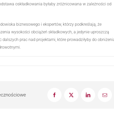
podstawa oskładkowania byłaby zróżnicowana w zależności od
rodowiska biznesowego i ekspertów, którzy podkreślają, że
szenia wysokości obciążeń składkowych, a jedynie uproszczą
ęc dalszych prac nad projektami, które prowadziłyby do obniżeni
drowotnymi.
łecznościowe
Facebook
X
LinkedIn
Emai