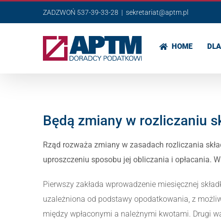
Przejdź
ZADZWOŃ 537-39-33-28
|
sekretariat@aptm.pl
do
zawartości
HOME
DLA
Będą zmiany w rozliczaniu s
Rząd rozważa zmiany w zasadach rozliczania skład
uproszczeniu sposobu jej obliczania i opłacania. W
Pierwszy zakłada wprowadzenie miesięcznej składki
uzależniona od podstawy opodatkowania, z możliw
między wpłaconymi a należnymi kwotami. Drugi war