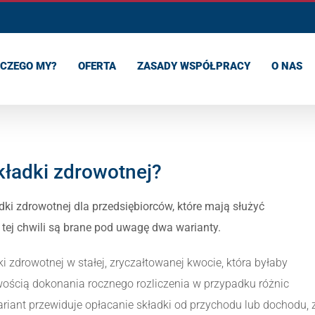
CZEGO MY?
OFERTA
ZASADY WSPÓŁPRACY
O NAS
kładki zdrowotnej?
ki zdrowotnej dla przedsiębiorców, które mają służyć
 tej chwili są brane pod uwagę dwa warianty.
 zdrowotnej w stałej, zryczałtowanej kwocie, która byłaby
ością dokonania rocznego rozliczenia w przypadku różnic
iant przewiduje opłacanie składki od przychodu lub dochodu, 