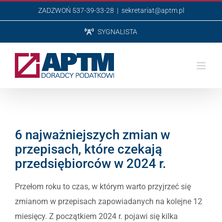
Przejdź
ZADZWOŃ 537-39-33-28
|
sekretariat@aptm.pl
do
SYGNALISTA
zawartości
6 najważniejszych zmian w
przepisach, które czekają
przedsiębiorców w 2024 r.
Przełom roku to czas, w którym warto przyjrzeć się
zmianom w przepisach zapowiadanych na kolejne 12
miesięcy. Z początkiem 2024 r. pojawi się kilka