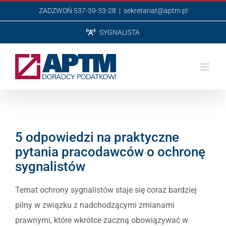
Przejdź
ZADZWOŃ 537-39-33-28
|
sekretariat@aptm.pl
do
SYGNALISTA
zawartości
5 odpowiedzi na praktyczne
pytania pracodawców o ochronę
sygnalistów
Temat ochrony sygnalistów staje się coraz bardziej
pilny w związku z nadchodzącymi zmianami
prawnymi, które wkrótce zaczną obowiązywać w