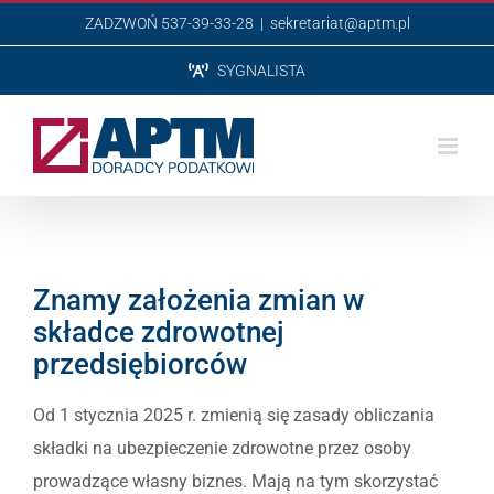
Przejdź
ZADZWOŃ 537-39-33-28
|
sekretariat@aptm.pl
do
SYGNALISTA
zawartości
Znamy założenia zmian w
składce zdrowotnej
przedsiębiorców
Od 1 stycznia 2025 r. zmienią się zasady obliczania
składki na ubezpieczenie zdrowotne przez osoby
prowadzące własny biznes. Mają na tym skorzystać