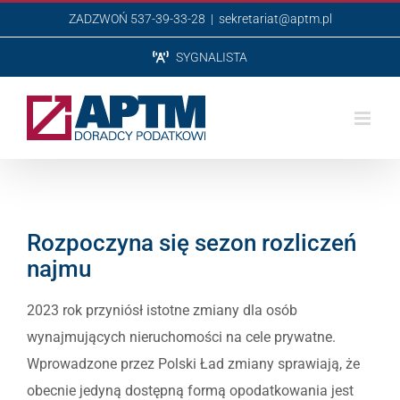
Przejdź
ZADZWOŃ 537-39-33-28
|
sekretariat@aptm.pl
do
SYGNALISTA
zawartości
Rozpoczyna się sezon rozliczeń
najmu
2023 rok przyniósł istotne zmiany dla osób
wynajmujących nieruchomości na cele prywatne.
Wprowadzone przez Polski Ład zmiany sprawiają, że
obecnie jedyną dostępną formą opodatkowania jest