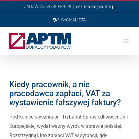
Przejdź
ZADZWOŃ 537-39-33-28
|
sekretariat@aptm.pl
do
SYGNALISTA
zawartości
Kiedy pracownik, a nie
pracodawca zapłaci, VAT za
wystawienie fałszywej faktury?
Pod koniec stycznia br. Trybunał Sprawiedliwości Unii
Europejskiej wydał ważny wyrok w sprawie polskiej.
Rozstrzygnął, kto zapłaci VAT w sytuacji, gdy