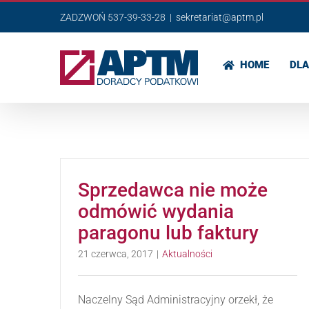
Przejdź
ZADZWOŃ 537-39-33-28
|
sekretariat@aptm.pl
do
zawartości
HOME
DLA
Sprzedawca nie może
odmówić wydania
paragonu lub faktury
21 czerwca, 2017
|
Aktualności
Naczelny Sąd Administracyjny orzekł, że