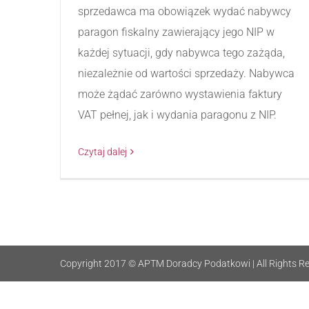
sprzedawca ma obowiązek wydać nabywcy
paragon fiskalny zawierający jego NIP w
każdej sytuacji, gdy nabywca tego zażąda,
niezależnie od wartości sprzedaży. Nabywca
może żądać zarówno wystawienia faktury
VAT pełnej, jak i wydania paragonu z NIP.
Czytaj dalej
Copyright 2017 © APTM Doradcy Podatkowi | All Rights Re